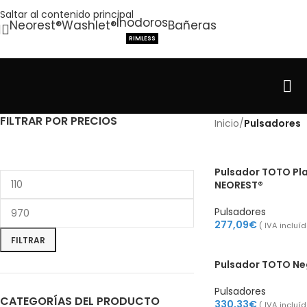
Saltar al contenido principal
Inodoros
Neorest®
Washlet®
Bañeras
RIMLESS
FILTRAR POR PRECIOS
Inicio
/
Pulsadores
Pulsador TOTO Pla
NEOREST®
Pulsadores
277,09
€
( IVA incluí
FILTRAR
Pulsador TOTO Ne
Pulsadores
CATEGORÍAS DEL PRODUCTO
330,33
€
( IVA incluí