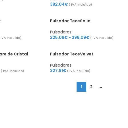
392,04
€
( IVA incluído)
w
Pulsador TeceSolid
Pulsadores
225,06
€
-
398,09
€
 IVA incluído)
( IVA incluído)
re de Cristal
Pulsador TeceVelvet
Pulsadores
327,91
€
( IVA incluído)
( IVA incluído)
1
2
→