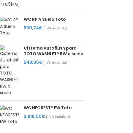
WC RP A Suelo Toto
960,74
€
( IVA incluído)
Cisterna Autoflush para
TOTO WASHLET® RW a suelo
248,05
€
( IVA incluído)
WC NEOREST® EW Toto
2.818,00
€
( IVA incluído)