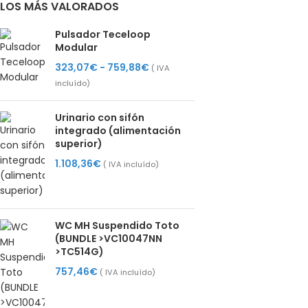
LOS MÁS VALORADOS
Pulsador Teceloop
Modular
323,07
€
-
759,88
€
( IVA
incluído)
Urinario con sifón
integrado (alimentación
superior)
1.108,36
€
( IVA incluído)
WC MH Suspendido Toto
(BUNDLE >VC10047NN
>TC514G)
757,46
€
( IVA incluído)