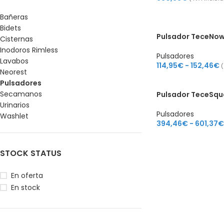
Bañeras
Bidets
Pulsador TeceNo
Cisternas
Inodoros Rimless
Pulsadores
Lavabos
114,95
€
-
152,46
€
(
Neorest
Pulsadores
Secamanos
Pulsador TeceSqua
Urinarios
Pulsadores
Washlet
394,46
€
-
601,37
€
STOCK STATUS
En oferta
En stock