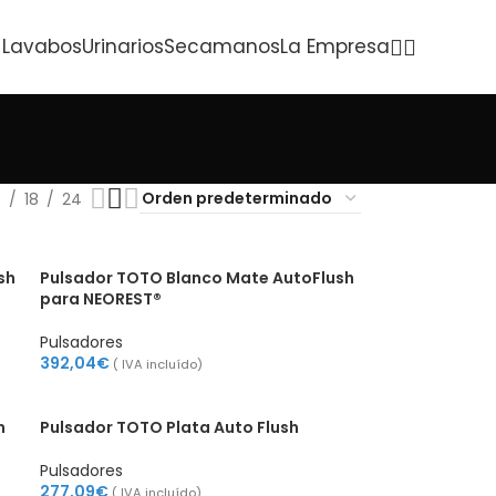
Lavabos
Urinarios
Secamanos
La Empresa
2
18
24
sh
Pulsador TOTO Blanco Mate AutoFlush
para NEOREST®
Pulsadores
392,04
€
( IVA incluído)
h
Pulsador TOTO Plata Auto Flush
Pulsadores
277,09
€
( IVA incluído)