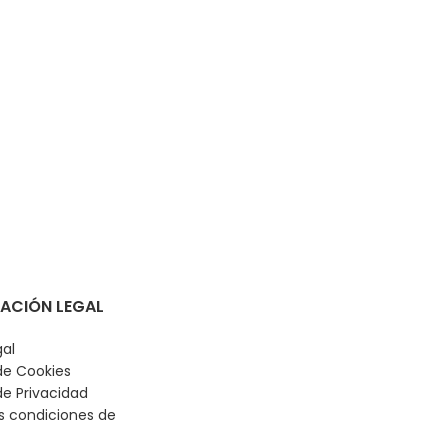
WC RP Compac
-
687,28
€
( IVA in
ACIÓN LEGAL
gal
 de Cookies
de Privacidad
s condiciones de