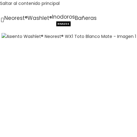
Saltar al contenido principal
Inodoros
Neorest®
Washlet®
Bañeras
RIMLESS
Haga clic para ampliar