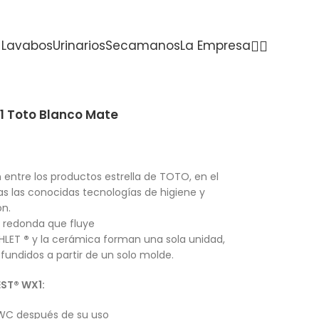
Lavabos
Urinarios
Secamanos
La Empresa
1 Toto Blanco Mate
entre los productos estrella de TOTO, en el
s las conocidas tecnologías de higiene y
n.
a redonda que fluye
SHLET
®
y la cerámica forman una sola unidad,
 fundidos a partir de un solo molde.
EST® WX1:
 WC después de su uso