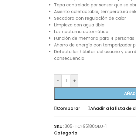
Tapa controlada por sensor que se a
Asiento calefactable, temperatura se
Secadora con regulación de calor
Limpieza con agua tibia
Luz nocturna automática
Función de memoria para 4 personas
Ahorro de energía con temporizador pa
Detecta los hábitos del usuario y cam
consecuencia
-
+
AÑAD
Comparar
Añadir a la lista de 
SKU:
305-TCF95180GEU-1
Categoría:
-