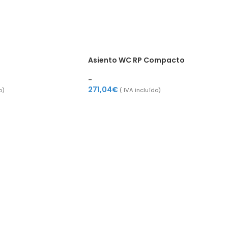
Asiento WC RP Compacto
-
271,04
€
o)
( IVA incluído)