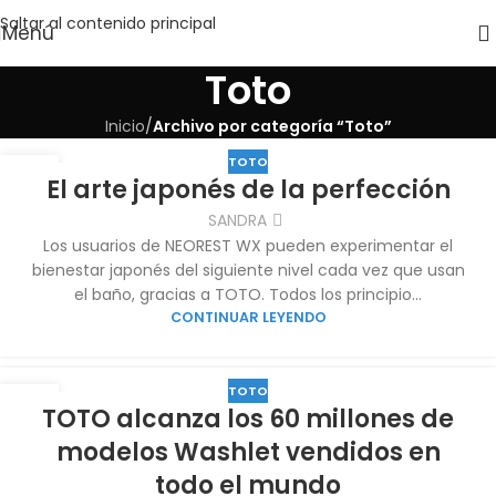
Saltar al contenido principal
Menú
Toto
Inicio
/
Archivo por categoría “Toto”
TOTO
07
El arte japonés de la perfección
SEP
SANDRA
Los usuarios de NEOREST WX pueden experimentar el
bienestar japonés del siguiente nivel cada vez que usan
el baño, gracias a TOTO. Todos los principio...
CONTINUAR LEYENDO
TOTO
07
TOTO alcanza los 60 millones de
SEP
modelos Washlet vendidos en
todo el mundo