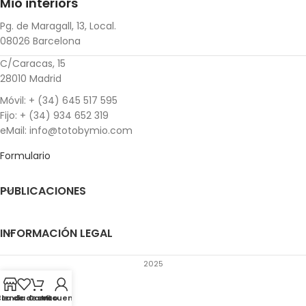
Mio interiors
Pg. de Maragall, 13, Local.
08026 Barcelona
C/Caracas, 15
28010 Madrid
Móvil: + (34) 645 517 595
Fijo: + (34) 934 652 319
eMail: info@totobymio.com
Formulario
PUBLICACIONES
INFORMACIÓN LEGAL
2025
sta de deseos
Tienda
Carrito
Mi cuenta