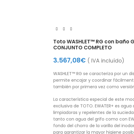
Toto WASHLET™ RG con baño G
CONJUNTO COMPLETO
3.567,08
€
( IVA incluído)
WASHLET™ RG se caracteriza por un diseñ
permite encajar y coordinar fácilmente
también por primera vez como versión 
La característica especial de este m
exclusiva de TOTO. EWATER+ es agua de
limpiadoras y repelentes de la sucieda
tanto con agua del grifo como con EW
fondo del chorro de la varilla del ino
para garantizar la mayor higiene posib