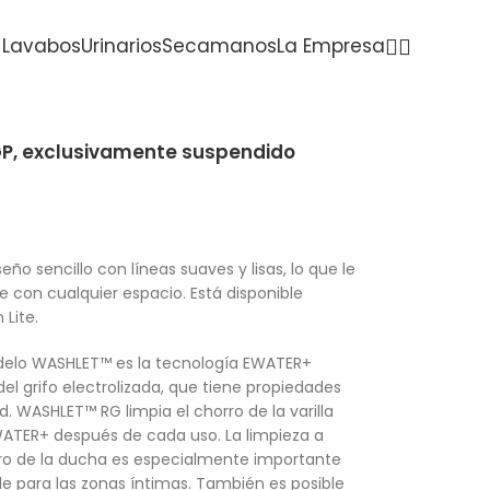
Lavabos
Urinarios
Secamanos
La Empresa
P, exclusivamente suspendido
o sencillo con líneas suaves y lisas, lo que le
 con cualquier espacio. Está disponible
Lite.
odelo WASHLET™ es la tecnología EWATER+
l grifo electrolizada, que tiene propiedades
d. WASHLET™ RG limpia el chorro de la varilla
ATER+ después de cada uso. La limpieza a
doro de la ducha es especialmente importante
le para las zonas íntimas. También es posible