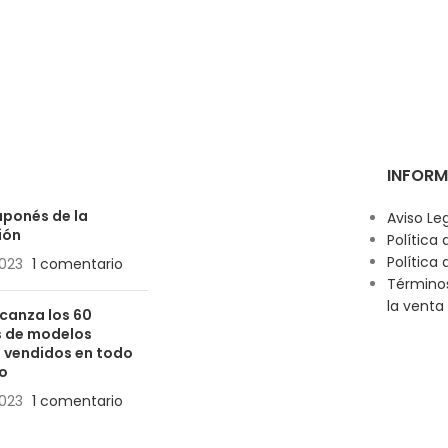
INFORM
japonés de la
Aviso Le
ión
Política
Política 
023
1 comentario
Término
la venta
canza los 60
s de modelos
 vendidos en todo
o
023
1 comentario