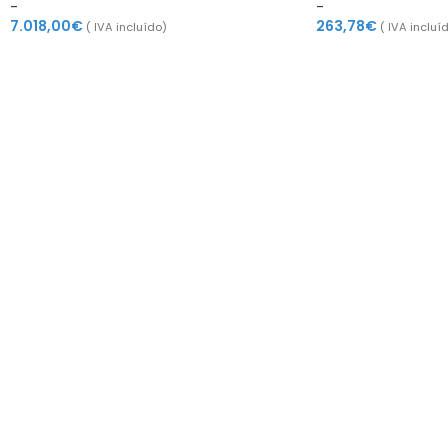
-
-
7.018,00
€
263,78
€
( IVA incluído)
( IVA incluí