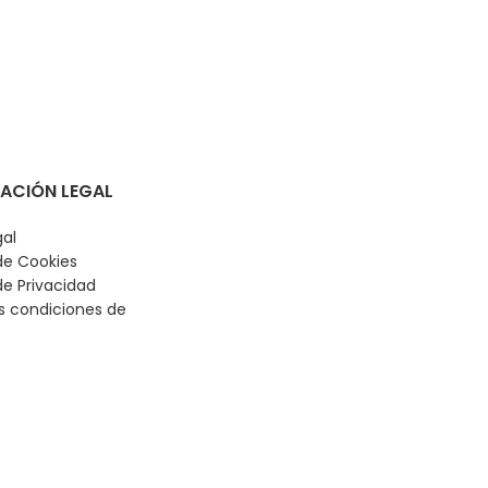
-
608,63
€
( IVA in
ACIÓN LEGAL
gal
 de Cookies
de Privacidad
s condiciones de