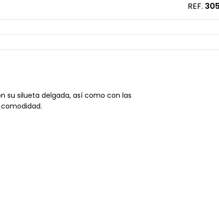
REF.
30
 su silueta delgada, así como con las
 y comodidad.