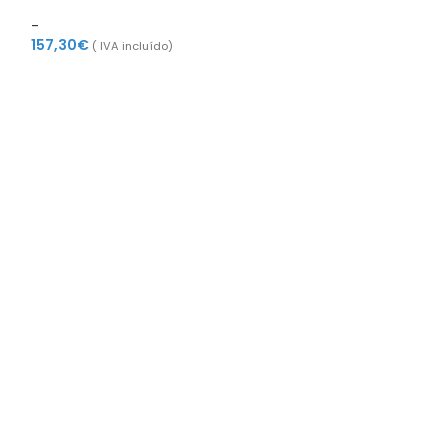
-
157,30
€
( IVA incluído)
WC GP para Wa