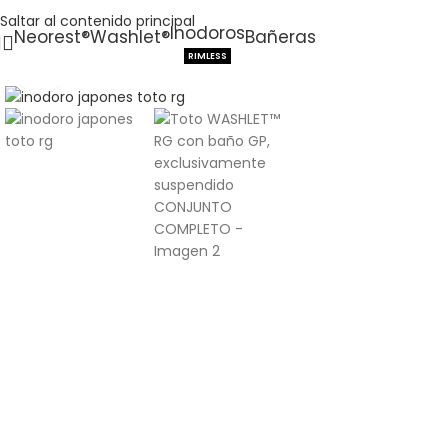
Saltar al contenido principal
Inodoros
Neorest®
Washlet®
Bañeras
RIMLESS
Haga clic para ampliar