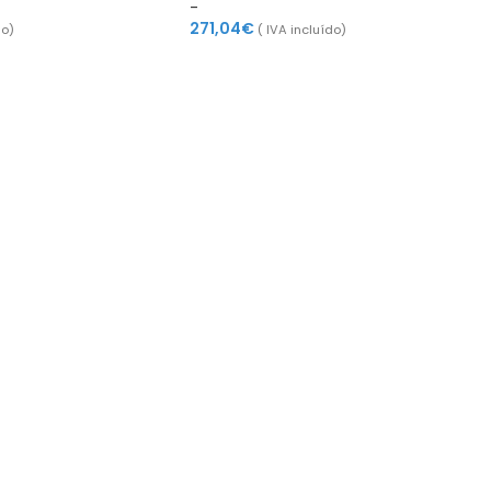
-
271,04
€
do)
( IVA incluído)