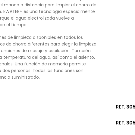
l mando a distancia para limpiar el chorro de
e. EWATER+ es una tecnología especialmente
que el agua electrolizada vuelve a
on el tiempo.
es de limpieza disponibles en todos los
 de chorro diferentes para elegir la limpieza
 funciones de masaje y oscilación. También
 la temperatura del agua, así como el asiento,
onales. Una función de memoria permite
a dos personas. Todas las funciones son
ancia suministrado.
REF.
30
REF.
30