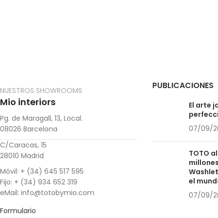
PUBLICACIONES
NUESTROS SHOWROOMS
Mio interiors
El arte 
perfecc
Pg. de Maragall, 13, Local.
07/09/2
08026 Barcelona
C/Caracas, 15
TOTO al
28010 Madrid
millone
Móvil: + (34) 645 517 595
Washlet
el mund
Fijo: + (34) 934 652 319
eMail: info@totobymio.com
07/09/2
Formulario