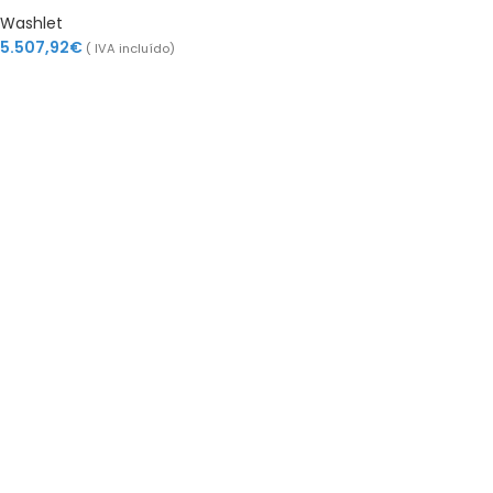
Washlet
5.507,92
€
( IVA incluído)