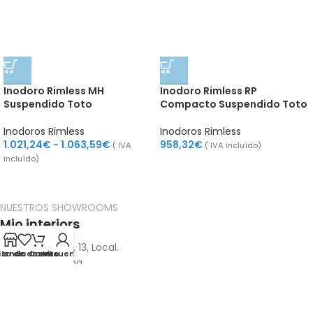
Inodoro Rimless MH
Inodoro Rimless RP
Suspendido Toto
Compacto Suspendido Toto
Inodoros Rimless
Inodoros Rimless
1.021,24
€
-
1.063,59
€
958,32
€
( IVA
( IVA incluído)
incluído)
NUESTROS SHOWROOMS
Mio interiors
Pg. de Maragall, 13, Local.
sta de deseos
Tienda
Carrito
Mi cuenta
08026 Barcelona
C/Caracas, 15
28010 Madrid