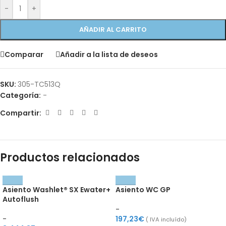
-
+
AÑADIR AL CARRITO
Comparar
Añadir a la lista de deseos
SKU:
305-TC513Q
Categoría:
-
Compartir:
Productos relacionados
Asiento Washlet® SX Ewater+
Asiento WC GP
Autoflush
-
-
197,23
€
( IVA incluído)