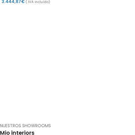
3.444,87
€
( IVA incluído)
NUESTROS SHOWROOMS
Mio interiors